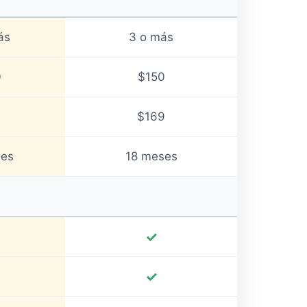
ás
3 o más
0
$150
$169
ses
18 meses
✓
✓