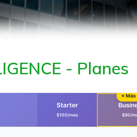
IGENCE - Planes
⭐ Más 
Starter
Busin
$100/mes
$90/m