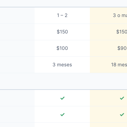
1 – 2
3 o m
$150
$15
$100
$90
3 meses
18 me
✓
✓
✓
✓