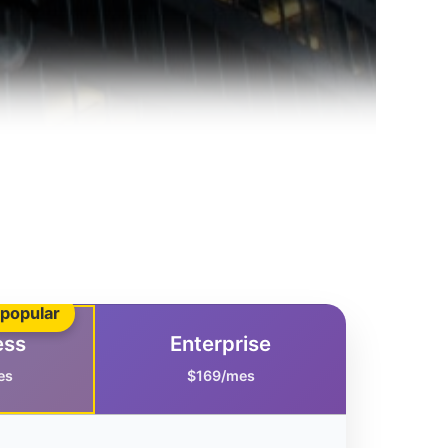
popular
ess
Enterprise
es
$169/mes